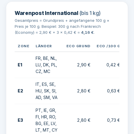
Warenpost International
(bis 1 kg)
Gesamtpreis = Grundpreis + angefangene 100 g ×
Preis je 100 g. Beispiel: 300 g nach Frankreich
(Economy) = 2,90 € + 3 × 0,42 € =
4,16 €
.
ZONE
LÄNDER
ECO GRUND
ECO /100 G
PR
FR, BE, NL,
E1
LU, DK, PL,
2,90 €
0,42 €
CZ, MC
IT, ES, SE,
E2
HU, SK, SI,
2,80 €
0,63 €
AD, SM, VA
PT, IE, GR,
FI, HR, RO,
E3
2,80 €
0,73 €
BG, EE, LV,
LT, MT, CY