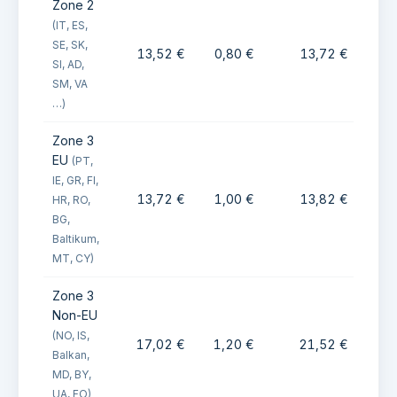
Zone 2
(IT, ES,
SE, SK,
13,52 €
0,80 €
13,72 €
0
SI, AD,
SM, VA
…)
Zone 3
EU
(PT,
IE, GR, FI,
13,72 €
1,00 €
13,82 €
1
HR, RO,
BG,
Baltikum,
MT, CY)
Zone 3
Non-EU
(NO, IS,
17,02 €
1,20 €
21,52 €
1
Balkan,
MD, BY,
UA, FO)