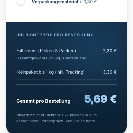
Verpackungsmaterial
+ 0,30 €
IHR RICHTPREIS PRO BESTELLUNG
Fulfillment (Picken & Packen)
2,30 €
Gesamtgewicht 0,25 kg · Deutschland
Kleinpaket bis 1 kg (inkl. Tracking)
3,39 €
5,69 €
Gesamt pro Bestellung
Unverbindlicher Richtpreis — finaler Preis im
kostenlosen Erstgespräch. Alle Preise netto.