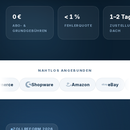
0 €
< 1 %
1–2 Ta
ABO- &
FEHLERQUOTE
ZUSTELL
GRUNDGEBÜHREN
DACH
NAHTLOS ANGEBUNDEN
Shopware
Amazon
eBay
Etsy
ZOLLREFORM 2026