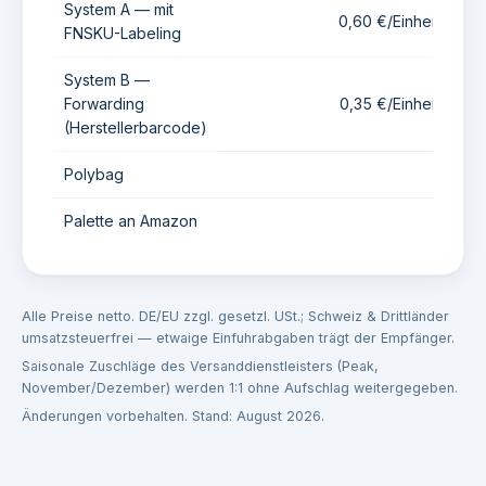
System A — mit
0,60 €/Einheit
FNSKU-Labeling
System B —
Forwarding
0,35 €/Einheit
(Herstellerbarcode)
Polybag
+
Palette an Amazon
Alle Preise netto. DE/EU zzgl. gesetzl. USt.; Schweiz & Drittländer
umsatzsteuerfrei — etwaige Einfuhrabgaben trägt der Empfänger.
Saisonale Zuschläge des Versanddienstleisters (Peak,
November/Dezember) werden 1:1 ohne Aufschlag weitergegeben.
Änderungen vorbehalten. Stand: August 2026.