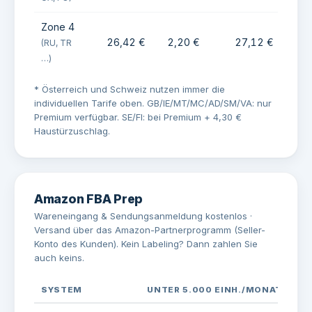
Zone 4
26,42 €
2,20 €
27,12 €
3
(RU, TR
…)
* Österreich und Schweiz nutzen immer die
individuellen Tarife oben. GB/IE/MT/MC/AD/SM/VA: nur
Premium verfügbar. SE/FI: bei Premium + 4,30 €
Haustürzuschlag.
Amazon FBA Prep
Wareneingang & Sendungsanmeldung kostenlos ·
Versand über das Amazon-Partnerprogramm (Seller-
Konto des Kunden). Kein Labeling? Dann zahlen Sie
auch keins.
SYSTEM
UNTER 5.000 EINH./MONAT
AB