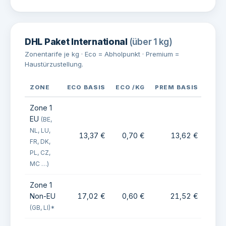
DHL Paket International
(über 1 kg)
Zonentarife je kg · Eco = Abholpunkt · Premium =
Haustürzustellung.
ZONE
ECO BASIS
ECO /KG
PREM BASIS
PREM
Zone 1
EU
(BE,
NL, LU,
13,37 €
0,70 €
13,62 €
0
FR, DK,
PL, CZ,
MC …)
Zone 1
Non-EU
17,02 €
0,60 €
21,52 €
0
(GB, LI)*